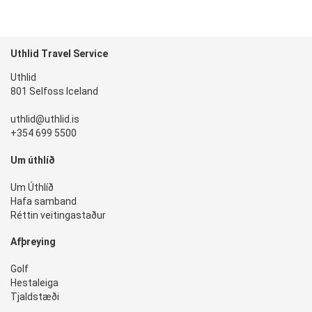
Uthlid Travel Service
Uthlid
801 Selfoss Iceland
uthlid@uthlid.is
+354 699 5500
Um úthlíð
Um Úthlíð
Hafa samband
Réttin veitingastaður
Afþreying
Golf
Hestaleiga
Tjaldstæði