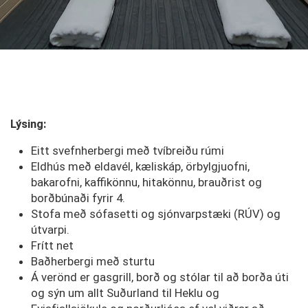
Lýsing:
Eitt svefnherbergi með tvíbreiðu rúmi
Eldhús með eldavél, kæliskáp, örbylgjuofni,
bakarofni, kaffikönnu, hitakönnu, brauðrist og
borðbúnaði fyrir 4.
Stofa með sófasetti og sjónvarpstæki (RÚV) og
útvarpi.
Frítt net
Baðherbergi með sturtu
Á verönd er gasgrill, borð og stólar til að borða úti
og sýn um allt Suðurland til Heklu og