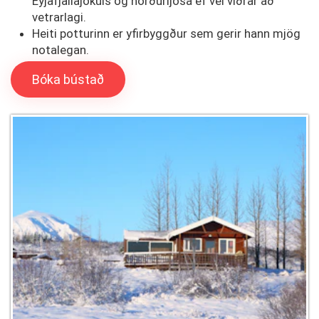
Eyjafjallajökuls og norðurljósa ef vel viðrar að
vetrarlagi.
Heiti potturinn er yfirbyggður sem gerir hann mjög
notalegan.
Bóka bústað